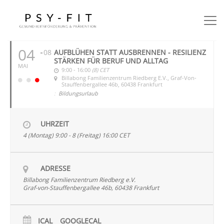
MAI 2026
04
08
AUFBLÜHEN STATT AUSBRENNEN - RESILIENZ
STÄRKEN FÜR BERUF UND ALLTAG
MAI
9:00 - 16:00
(8)
CET
Billabong Familienzentrum Riedberg E.V.
, Graf-Von-
Stauffenbergallee 46b, 60438 Frankfurt
:
Bildungsurlaub
UHRZEIT
4 (Montag) 9:00 - 8 (Freitag) 16:00
CET
ADRESSE
Billabong Familienzentrum Riedberg e.V.
Graf-von-Stauffenbergallee 46b, 60438 Frankfurt
ICAL
GOOGLECAL