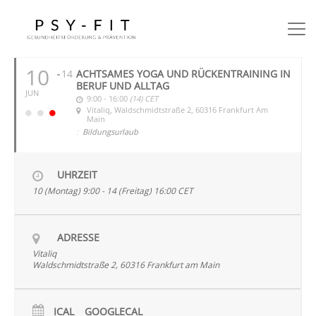
JUNI 2024
10
14
ACHTSAMES YOGA UND RÜCKENTRAINING IN
BERUF UND ALLTAG
JUN
9:00 - 16:00
(14)
CET
Vitaliq
, Waldschmidtstraße 2, 60316 Frankfurt Am
Main
:
Bildungsurlaub
UHRZEIT
10 (Montag) 9:00 - 14 (Freitag) 16:00
CET
ADRESSE
Vitaliq
Waldschmidtstraße 2, 60316 Frankfurt am Main
ICAL
GOOGLECAL