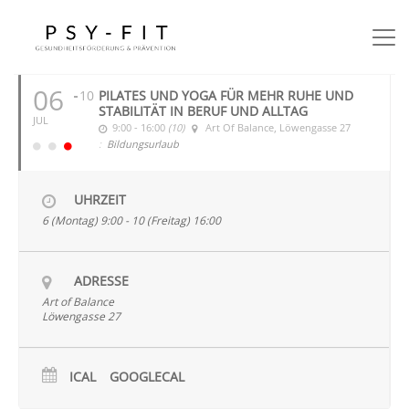
JULI 2026
06
10
PILATES UND YOGA FÜR MEHR RUHE UND
STABILITÄT IN BERUF UND ALLTAG
JUL
9:00 - 16:00
(10)
Art Of Balance
, Löwengasse 27
:
Bildungsurlaub
UHRZEIT
6 (Montag) 9:00 - 10 (Freitag) 16:00
ADRESSE
Art of Balance
Löwengasse 27
ICAL
GOOGLECAL