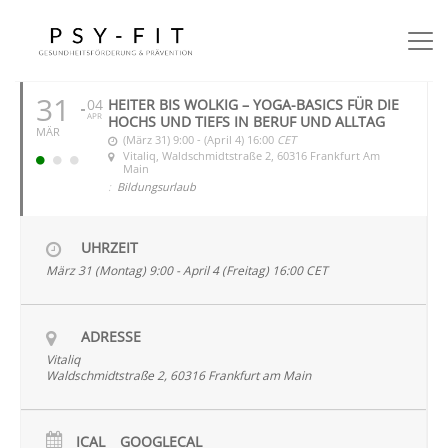
MÄRZ 2025
31
04
HEITER BIS WOLKIG – YOGA-BASICS FÜR DIE
APR
HOCHS UND TIEFS IN BERUF UND ALLTAG
MÄR
(März 31) 9:00 - (April 4) 16:00
CET
Vitaliq
, Waldschmidtstraße 2, 60316 Frankfurt Am
Main
:
Bildungsurlaub
UHRZEIT
März 31 (Montag) 9:00 - April 4 (Freitag) 16:00
CET
ADRESSE
Vitaliq
Waldschmidtstraße 2, 60316 Frankfurt am Main
ICAL
GOOGLECAL